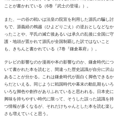
ことが書かれている（6巻『武士の登場』）。
また、一の谷の戦いは法皇の院宣を利用した源氏の騙し討
ちで、源義経の鵯越（ひよどりごえ）の逆おとしなどなか
ったことや、平氏の滅亡後あるいは承久の乱後に全国に守
護・地頭が置かれて源氏が全国制覇した訳ではないこと
も、きちんと書かれている（7巻『鎌倉幕府』）。
テレビの影響なのか漫画や本の影響なのか、鎌倉時代につ
いて書かれた本を読むと、間違った歴史認識が自分に沢山
あることが分かる。これは鎌倉時代が面白く脚色できるか
らだといえる。同じように戦国時代や幕末の動乱期もいろ
いろな脚色や創作がありふれていると思われる。日本史に
興味を持ちやすい時代に限って、そうした誤った認識を持
つ情報が多くなるが、それだけちゃんとした本を読む楽し
さも増えていくと思う。