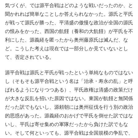
気づくが、では源平合戦はどのような戦いだったのか、と
聞かれれば簡単なことしか答えられなかった。源氏と平氏
が戦って源氏が勝った、平清盛の傲慢な政治が全国の源氏
の恨みをかった、西国の飢饉（養和の大飢饉）が平氏を不
利にした、源義経を匿ったから奥州藤原氏は滅んだ、な
ど。こうした考えは現在では一部分しか見ていないとし
て、否定されている。
源平合戦は源氏と平氏が戦ったという単純なものではない
し（そもそも源平合戦という名は「治承・寿永の乱」と呼
ばれるようになりつつある）、平氏政権は清盛の政策だけ
が大きな反乱を招いた原因ではない。東国が飢饉と無関係
だった訳でもないし、源頼朝には奥州征伐を行う別の政治
的思惑があった。源義経のおかげで平氏を倒せた訳ではな
いし、平氏は寄せ集めの軍隊だったから負けた訳でもな
い。そして何といっても、源平合戦は全国規模の争乱で、