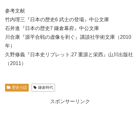
参考文献
竹内理三『日本の歴史6 武士の登場』中公文庫
石井進『日本の歴史7 鎌倉幕府』中公文庫
川合康『源平合戦の虚像を剥ぐ』講談社学術文庫（2010
年）
久野修義『日本史リブレット.27 重源と栄西』山川出版社
（2011）
歴史小話
鎌倉時代
スポンサーリンク