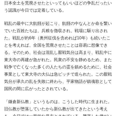
日本全土を荒廃させたといってもいいほどの争乱だったい
う認識が今日では定着している。
戦乱の最中に大飢饉が起こり、飢饉の中なんとか命を繋い
でいた百姓たちは、兵粮を徴収され、戦場に駆り出され
た。戦乱が約6年（奥州征伐を含めれば10年）も続いたこ
とを考えれば、全国を荒廃させたことは容易に想像でき
る。そのため、社会は混乱し厭戦気分は高まり、戦乱中に
東大寺の再建が急がれた。民衆の不安を静めるため、また
戦争で亡くなった多くの人たちの霊を鎮めるために、社会
事業として東大寺の大仏は急ピッチで造られた。この厭戦
気分が承久の乱を失敗に終わら、平家物語が鎮魂歌として
国民の間に広がったとされている。
「鎌倉新仏教」というものは、こうした時代に生まれた。
旧仏教が堕落していたから新仏教が出てきたという考え