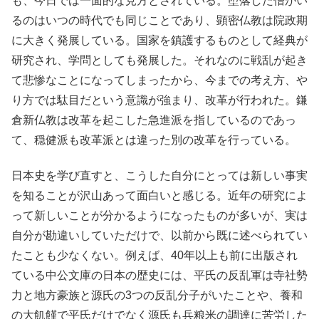
も、今日では一面的な見方とされている。堕落した僧がい
るのはいつの時代でも同じことであり、顕密仏教は院政期
に大きく発展している。国家を鎮護するものとして経典が
研究され、学問としても発展した。それなのに戦乱が起き
て悲惨なことになってしまったから、今までの考え方、や
り方では駄目だという意識が強まり、改革が行われた。鎌
倉新仏教は改革を起こした急進派を指しているのであっ
て、穏健派も改革派とは違った別の改革を行っている。
日本史を学び直すと、こうした自分にとっては新しい事実
を知ることが沢山あって面白いと感じる。近年の研究によ
って新しいことが分かるようになったものが多いが、実は
自分が勘違いしていただけで、以前から既に述べられてい
たことも少なくない。例えば、40年以上も前に出版され
ている中公文庫の日本の歴史には、平氏の反乱軍は寺社勢
力と地方豪族と源氏の3つの反乱分子がいたことや、養和
の大飢饉で平氏だけでなく源氏も兵粮米の調達に苦労した