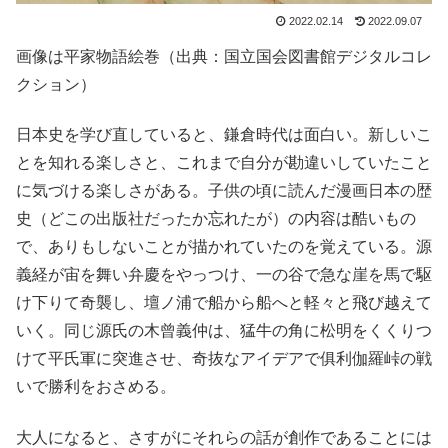
2022.02.14
2022.09.07
画像は平家物語絵巻（出典：国立国会図書館デジタルコレ
クション）
日本史を学び直していると、鎌倉時代は面白い。新しいこ
とを知れる楽しさと、これまで自分が勘違いしていたこと
に気づける楽しさがある。子供の頃に読んだ漫画日本の歴
史（どこの出版社だったか忘れたが）の内容は酷いもの
で、ありもしないことが描かれていたのを覚えている。源
義経が宙を舞い弁慶をやっつけ、一の谷で急な崖を馬で駆
け下りて奇襲し、壇ノ浦で船から船へと軽々と飛び越えて
いく。同じ源氏の木曾義仲は、猛牛の角に松明をくくりつ
けて平氏軍に突進させ、奇抜なアイデアで俱利伽羅峠の戦
いで勝利をおさめる。
大人になると、さすがにそれらの話が創作であることには