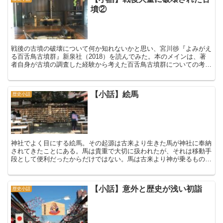
墳②
戦後の古墳の破壊について何か知れないかと思い、宮川徏『よみがえ
る百舌鳥古墳群』新泉社（2018）を読んでみた。本のメインは、著
者自身が古墳の調査した経験から考えた百舌鳥古墳群についての考察
だが、所々に古墳の破壊について書かれている。 古墳は...
【小話】絵馬
歴史小話
神社でよく目にする絵馬。その起源は古来より生きた馬が神社に奉納
されてきたことにある。馬は貴重で大切に扱われたが、それは移動手
段として便利だったからだけではない。馬は古来より神が乗るものと
して神聖視されてきたから、大事に扱われ、また神社に奉納...
【小話】意外と歴史が浅い初詣
歴史小話