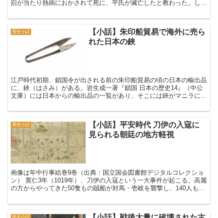
罰が当たり熱病におかされて死に、平氏が滅亡したと教わった。しか
も数人の教師から。ある教師は平家物語を持ち出し、清盛は...
【小話】朱印船貿易で海外に売ら
歴史小話
れた日本の鋏
江戸時代初期、鎖国令が出される前の朱印船貿易の頃の日本の輸出品
に、鋏（はさみ）がある。岩生成一著『鎖国 日本の歴史14』（中公
文庫）には日本からの輸出品の一覧があり、そこには鋏がマニラに運
ばれたことが書かれている。 それを見た時に、堺で発達...
【小話】平安時代 刀伊の入寇に
歴史小話
見られる朝廷の地方軽視
画像は年中行事絵巻9巻（出典：国立国会図書館デジタルコレクショ
ン） 寛仁3年（1019年）、刀伊の入寇という一大事件が起こる。高麗
の方からやってきた50隻もの賊船が対馬・壱岐を襲撃し、140人もの
島人が殺され、200人以上がさらわれた。賊船...
【小話】戦後大量に破壊された古
歴史小話