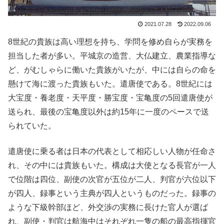
2021.07.28
2022.09.06
8世紀の貴族は高い理想を持ち、学問を修め自らが実務を
担当した者が多い。平城京の造営、大仏建立、農業指導な
ど、がむしゃらに働いた貴族がいたが、中には自らの命を
懸けて海に渡った貴族もいた。遣唐使である。8世紀には
大宝度・養老度・天平度・勝宝度・宝亀度の5回遣唐使が
送られ、最後の宝亀度以外は約15年に一度のペースで送
られていた。
遣唐使に乗る者は日本の代表として相応しい人物が任命さ
れ、その中には貴族もいた。構成は大使となる長官が一人
で位階は四位、副使の次官が五位が二人、判官が六位以下
が四人、録事という主典が四人というものだった。録事の
ような下級幹部ほど、外交渉の実務に長けた官人が選ば
れ、副使・判官は航海中はそれぞれ一隻の船の最高指揮官