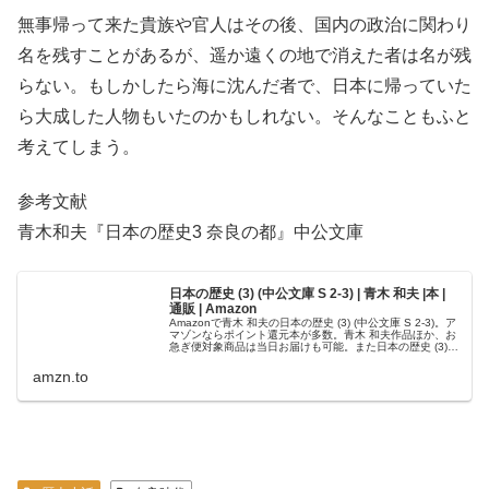
無事帰って来た貴族や官人はその後、国内の政治に関わり
名を残すことがあるが、遥か遠くの地で消えた者は名が残
らない。もしかしたら海に沈んだ者で、日本に帰っていた
ら大成した人物もいたのかもしれない。そんなこともふと
考えてしまう。
参考文献
青木和夫『日本の歴史3 奈良の都』中公文庫
日本の歴史 (3) (中公文庫 S 2-3) | 青木 和夫 |本 |
通販 | Amazon
Amazonで青木 和夫の日本の歴史 (3) (中公文庫 S 2-3)。ア
マゾンならポイント還元本が多数。青木 和夫作品ほか、お
急ぎ便対象商品は当日お届けも可能。また日本の歴史 (3)
(中公文庫 S 2-3)もアマゾン配送商品なら通常配送...
amzn.to