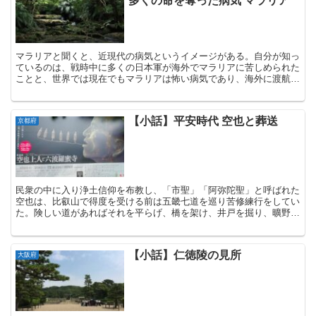
多くの命を奪った病気 マラリア
マラリアと聞くと、近現代の病気というイメージがある。自分が知っ
ているのは、戦時中に多くの日本軍が海外でマラリアに苦しめられた
ことと、世界では現在でもマラリアは怖い病気であり、海外に渡航す
る際には予防接種を受けた方がいいということだ。10年く...
【小話】平安時代 空也と葬送
京都府
民衆の中に入り浄土信仰を布教し、「市聖」「阿弥陀聖」と呼ばれた
空也は、比叡山で得度を受ける前は五畿七道を巡り苦修練行をしてい
た。険しい道があればそれを平らげ、橋を架け、井戸を掘り、曠野
（こうや）に棄てられた死骸があれば火葬に付し、南無阿弥陀...
【小話】仁徳陵の見所
大阪府