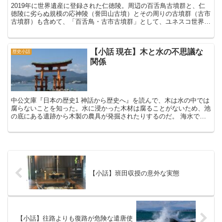
2019年に世界遺産に登録された仁徳陵。周辺の百舌鳥古墳群と、仁
徳陵に劣らぬ規模の応神陵（誉田山古墳）とその周りの古墳群（古市
古墳群）も含めて、「百舌鳥・古市古墳群」として、ユネスコ世界文
化遺産に登録されている。 2015年に電車で日本一周...
【小話 現在】木と水の不思議な
歴史小話
関係
中公文庫『日本の歴史1 神話から歴史へ』を読んで、木は水の中では
腐らないことを知った。水に浸かった木材は腐ることがないため、池
の底にある遺跡から木製の農具が発掘されたりするのだ。 海水でも
腐らないのかと思い調べてみると、海水でも木は腐らない...
【小話】班田収授の意外な実態
【小話】往路よりも復路が危険な遣唐使