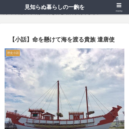
見知らぬ暮らしの一齣を
menu
当サイト記事内では広告を含む場合があります。
【小話】命を懸けて海を渡る貴族 遣唐使
歴史小話