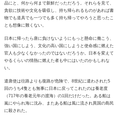
品にと、何から何まで新鮮だっただろう。それらを見て、
貪欲に技術や文化を吸収し、持ち帰られるものがあれば書
物でも道具でも一つでも多く持ち帰ってやろうと思ったこ
とも想像に難くない。
日本に帰ったら唐に負けないようにもっと懸命に働こう、
強い国にしよう、文化の高い国にしようと使命感に燃えた
官人も少なくなかったのではないだろうか。日本を変えて
やるくらいの情熱に燃えた者も中にはいたのかもしれな
い。
遣唐使は往路よりも復路が危険で、8世紀に遣わされた5
回のうち4隻とも無事に日本に戻ってこれたのは養老度
（717年の養老元年の渡海）の1回だけだった。ある船は
嵐にやられ海に沈み、またある船は風に流され異国の島民
に殺された。