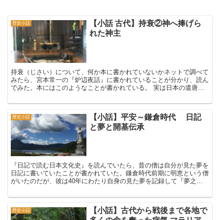
【小話 古代】持衰②神へ捧げら
歴史小話
れた神主
持衰（じさい）について、何か本に書かれていないかネットで調べて
みたら、宮本常一の『炉辺夜話』に書かれていることが分かり、読ん
でみた。本にはこのようなことが書かれている。 実は日本の遣唐使
節が中国へ行きます時に、必ず船に〈持衰〉というものが乗...
【小話】平安～鎌倉時代 日記
歴史小話
と夢と開基伝承
『日記で読む日本文化史』を読んでいたら、昔の僧は自分が見た夢を
日記に書いていたことが書かれていた。鎌倉時代前期に明恵という僧
がいたのだが、彼は40年にわたり自身の見た夢を記録して『夢之
記』というものを作った。「夢」というものに惹かれるものが...
【小話】古代から戦後まで各地で
歴史小話