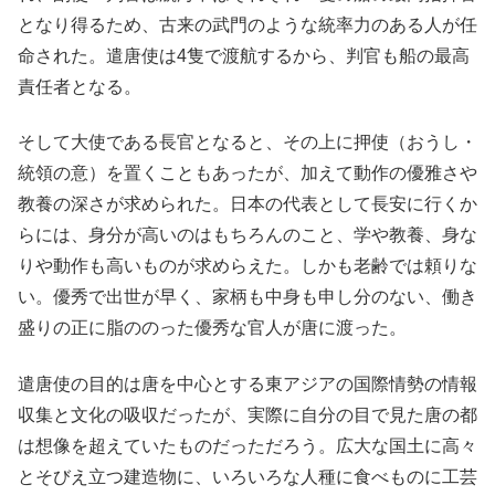
となり得るため、古来の武門のような統率力のある人が任
命された。遣唐使は4隻で渡航するから、判官も船の最高
責任者となる。
そして大使である長官となると、その上に押使（おうし・
統領の意）を置くこともあったが、加えて動作の優雅さや
教養の深さが求められた。日本の代表として長安に行くか
らには、身分が高いのはもちろんのこと、学や教養、身な
りや動作も高いものが求めらえた。しかも老齢では頼りな
い。優秀で出世が早く、家柄も中身も申し分のない、働き
盛りの正に脂ののった優秀な官人が唐に渡った。
遣唐使の目的は唐を中心とする東アジアの国際情勢の情報
収集と文化の吸収だったが、実際に自分の目で見た唐の都
は想像を超えていたものだっただろう。広大な国土に高々
とそびえ立つ建造物に、いろいろな人種に食べものに工芸