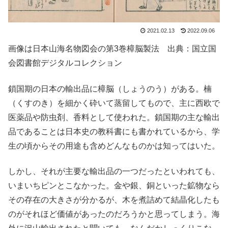
2021.02.13
2022.09.06
画像は日本山海名物図会の第3巻樟脳製法 出典：国立国
会図書館デジタルコレクション
鎖国期の日本の輸出品に樟脳（しょうのう）がある。楠
（くすのき）を細かく砕いて蒸留してもので、主に西欧で
医薬品や防虫剤、香料として使われた。鎖国期の主な輸出
品であることは日本史の教科書にも書かれているから、学
生の頃からその用途も含めどんなものかは知ってはいた。
しかし、それが主要な輸出品の一つだったといわれても、
いまいちピンとこなかった。金や銀、銅といった鉱物なら
その存在の大きさが分かるが、木を煮詰めて結晶化したも
のがそれほど価値があったのだろうかと思ってしまう。海