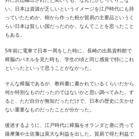
外に沢山輸出されたと聞いても、なんだかしっくりこな
い。日本は資源が乏しいというイメージを江戸時代にも持
っていたためか、樹から作った粉が貿易の主要品というく
らい日本は貧しい国だったのか、なんてことを思ったこと
もある。
5年前に電車で日本一周をした時に、長崎の出島資料館で
樟脳のパネルを見た時も、学生の頃と同じ感覚で特にこれ
といったといって思うことがなかった。
そんな樟脳であるが、教科書に書かれているくらいだから
何か特別なものだったのではないかと思い調べてみた。す
ると、ただ自分が無知だっただけで、日本の歴史に欠かせ
ない重要なものだったことが分かった。
後述するように、江戸時代に樟脳をオランダと唐に売って
薩摩藩や土佐藩は莫大な利益を出した。貿易で得た利益で