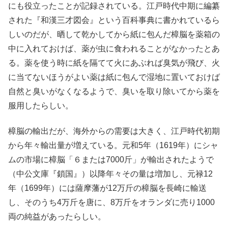
にも役立ったことが記録されている。江戸時代中期に編纂
された『和漢三才図会』という百科事典に書かれているら
しいのだが、晒して乾かしてから紙に包んだ樟脳を薬箱の
中に入れておけば、薬が虫に食われることがなかったとあ
る。薬を使う時に紙を隔てて火にあぶれば臭気が飛び、火
に当てないほうがよい薬は紙に包んで湿地に置いておけば
自然と臭いがなくなるようで、臭いを取り除いてから薬を
服用したらしい。
樟脳の輸出だが、海外からの需要は大きく、江戸時代初期
から年々輸出量が増えている。元和5年（1619年）にシャ
ムの市場に樟脳「６または7000斤」が輸出されたようで
（中公文庫『鎖国』）以降年々その量は増加し、元禄12
年（1699年）には薩摩藩が12万斤の樟脳を長崎に輸送
し、そのうち4万斤を唐に、8万斤をオランダに売り1000
両の純益があったらしい。