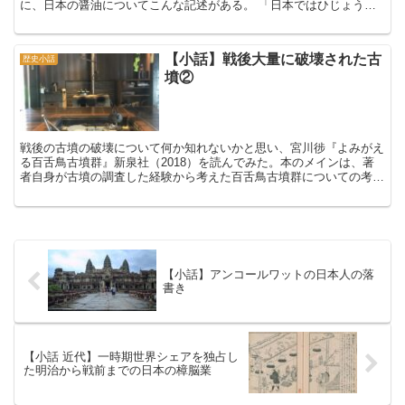
に、日本の醤油についてこんな記述がある。 「日本ではひじょうに
上質の醤油をつくる。これは中国の醤油にくらべてはるか...
【小話】戦後大量に破壊された古
歴史小話
墳②
戦後の古墳の破壊について何か知れないかと思い、宮川徏『よみがえ
る百舌鳥古墳群』新泉社（2018）を読んでみた。本のメインは、著
者自身が古墳の調査した経験から考えた百舌鳥古墳群についての考察
だが、所々に古墳の破壊について書かれている。 古墳は...
【小話】アンコールワットの日本人の落
書き
【小話 近代】一時期世界シェアを独占し
た明治から戦前までの日本の樟脳業