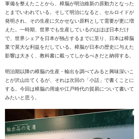
軍備を整えたことから、樟脳が明治維新の原動力となった
とまでいわれている。そして明治になると、セルロイドが
発明され、その生産に欠かせない原料として需要が更に増
えた。一時期、世界でも生産しているのはほぼ日本だけ
で、世界シェアを日本が独占するまでに至り、日本は樟脳
業で莫大な利益をだしている。樟脳が日本の歴史に与えた
影響は大きく、教科書に載ってしかるべきだと納得する。
明治期以降の樟脳の生産・輸出を調べてみると興味深いこ
とが沢山出てくるが、それは次回の「小話」で書くことに
する。今回は樟脳の用途や江戸時代の貿易について書いて
みたいと思う。