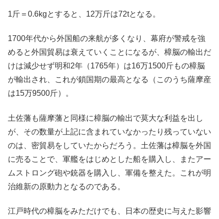
1斤＝0.6kgとすると、12万斤は72tとなる。
1700年代から外国船の来航が多くなり、幕府が警戒を強
めると外国貿易は衰えていくことになるが、樟脳の輸出だ
けは減少せず明和2年（1765年）は16万1500斤もの樟脳
が輸出され、これが鎖国期の最高となる（このうち薩摩産
は15万9500斤）。
土佐藩も薩摩藩と同様に樟脳の輸出で莫大な利益を出し
が、その数量が上記に含まれていなかったり残っていない
のは、密貿易をしていたからだろう。土佐藩は樟脳を外国
に売ることで、軍艦をはじめとした船を購入し、またアー
ムストロング砲や銃器を購入し、軍備を整えた。これが明
治維新の原動力となるのである。
江戸時代の樟脳をみただけでも、日本の歴史に与えた影響