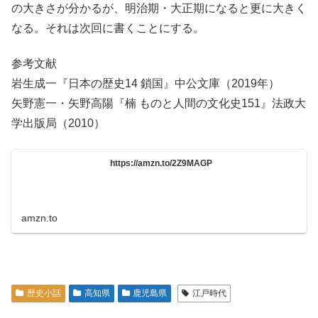
の大きさが分かるが、明治期・大正期になると更に大きく
なる。それは次回に書くことにする。
参考文献
岩生成一『日本の歴史14 鎖国』中公文庫（2019年）
矢野憲一・矢野高陽『楠 ものと人間の文化史151』法政大
学出版局（2010）
https://amzn.to/2Z9MAGP
amzn.to
歴史小話
高知県
鹿児島県
江戸時代