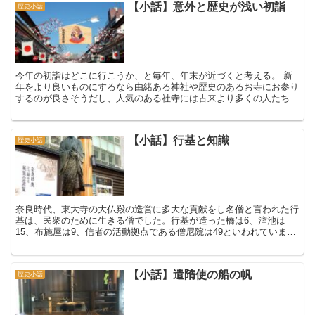
【小話】意外と歴史が浅い初詣
歴史小話
今年の初詣はどこに行こうか、と毎年、年末が近づくと考える。 新
年をより良いものにするなら由緒ある神社や歴史のあるお寺にお参り
するのが良さそうだし、人気のある社寺には古来より多くの人たちの
信仰を集めてきただけに、それだけご利益がありそうにに思...
【小話】行基と知識
歴史小話
奈良時代、東大寺の大仏殿の造営に多大な貢献をし名僧と言われた行
基は、民衆のために生きる僧でした。行基が造った橋は6、溜池は
15、布施屋は9、信者の活動拠点である僧尼院は49といわれていま
す。 その他にも灌漑用の用水路や港を造り、『行基菩薩伝...
【小話】遣隋使の船の帆
歴史小話