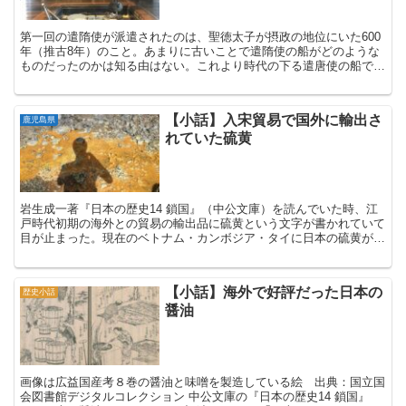
第一回の遣隋使が派遣されたのは、聖徳太子が摂政の地位にいた600
年（推古8年）のこと。あまりに古いことで遣隋使の船がどのような
ものだったのかは知る由はない。これより時代の下る遣唐使の船でさ
え、どのような船だったのかは不明であり、当時の船を知...
【小話】入宋貿易で国外に輸出さ
鹿児島県
れていた硫黄
岩生成一著『日本の歴史14 鎖国』（中公文庫）を読んでいた時、江
戸時代初期の海外との貿易の輸出品に硫黄という文字が書かれていて
目が止まった。現在のベトナム・カンボジア・タイに日本の硫黄が、
朱印船貿易で輸出されいることが本に書かれていた。 日...
【小話】海外で好評だった日本の
歴史小話
醤油
画像は広益国産考８巻の醤油と味噌を製造している絵 出典：国立国
会図書館デジタルコレクション 中公文庫の『日本の歴史14 鎖国』