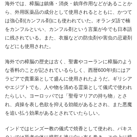
海外では、樟脳は鎮痛・消炎・鎮痒作用などがあることか
ら、外用医薬品の成分として使用されるとともに、かつて
は強心剤(カンフル剤)にも使われていた。オランダ語で楠
をカンフルといい、カンフル剤という言葉が今でも日本語
に残されている。また、衣服などの防虫剤や害虫の忌避剤
などにも使用された。
海外での樟脳の歴史は古く、聖書やコーランに樟脳のよう
な香料のことが記されているらしく、西暦600年頃にはア
ラビアで貴重薬として盛んに使用されたようだ。ギリシア
やエジプトでも、人や物を清める霊薬として儀式で使われ
たらしい。ヨーロッパでは「聖母マリアの持ち物」とさ
れ、貞操を表し色欲を抑える効能があるとされ、また悪魔
を追い払う効果があるとされていたらしい。
インドではヒンズー教の儀式で焼香として使われ、パキス