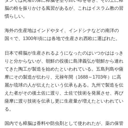
タンでは死者の体に樟脳を塗り白い布を巻き、その上に樟
脳の粉を振りかける風習があるが、これはイスラム教の習
慣らしい。
海外の生産地はインドやタイ、インドシナなどの南洋の
国々で、1300年頃には各地で生産され西欧に運ばれた。
日本で樟脳が生産されるようになったのはいつかははっき
りと分からないが、朝鮮の役後に島津義弘が朝鮮から連れ
てきた陶工が製造を始めたといわれている。五島列島や薩
摩にその製造が伝わり、元禄年間（1688～1703年）に高
麗か琉球の人が伝えたという伝承もある。九州で製造を伝
えた者がその後土佐に渡り、土佐で技術を発展させ、再び
薩摩に渡り技術を伝承し更に生産量が増えたといわれてい
る。
国内でも樟脳は香料や防虫剤として使われたが、薬の保管