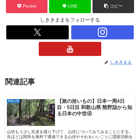
Pocket
LINE
コピー
しききままをフォローする
しききまま
関連記事
【旅の拾いもの】日本一周4日
和歌山県
目・5日目 和歌山県 熊野詣から知
る日本の中世④
山伏もう少し先達を掘り下げて、山伏についてみてみることにする。
先ほどは関所を無料で通過できる山伏やそれをいいことに隠密活動を