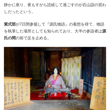
静かに座り、夜もすがら読経して過ごすのが石山詣の習わ
しだったという。
紫式部
が7日間参籠して『源氏物語』の着想を得て、物語
を執筆した場所としても知られており、大半の参詣者は
源
氏の間
の前で足を止める。