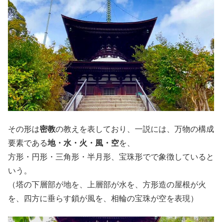
その形は
密教
の教えを表しており、一説には、万物の構成
要素である
地・水・火・風・空
を、
方形・円形・三角形・半月形、宝珠形でで象徴していると
いう。
（塔の下層部が地を、上層部が水を、方形造の屋根が火
を、四方に垂らす鎖が風を、相輪の宝珠が空を表現）