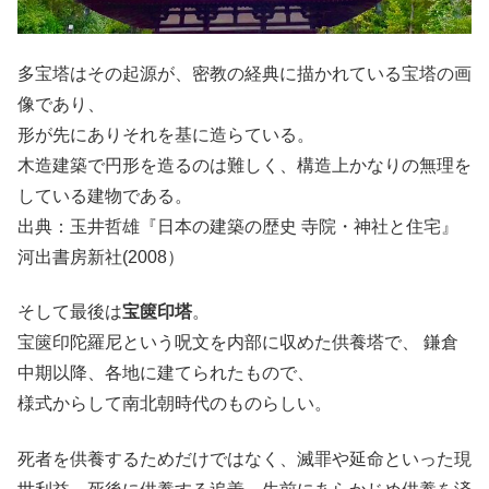
多宝塔はその起源が、密教の経典に描かれている宝塔の画
像であり、
形が先にありそれを基に造らている。
木造建築で円形を造るのは難しく、構造上かなりの無理を
している建物である。
出典：玉井哲雄『日本の建築の歴史 寺院・神社と住宅』
河出書房新社(2008）
そして最後は
宝篋印塔
。
宝篋印陀羅尼という呪文を内部に収めた供養塔で、 鎌倉
中期以降、各地に建てられたもので、
様式からして南北朝時代のものらしい。
死者を供養するためだけではなく、滅罪や延命といった現