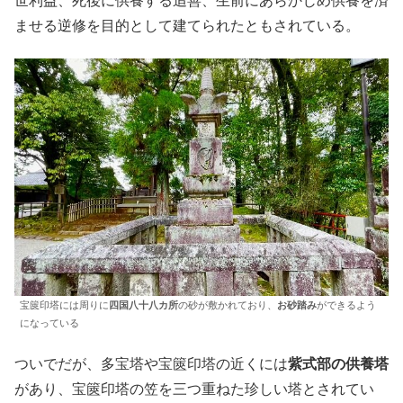
世利益、死後に供養する追善、生前にあらかじめ供養を済
ませる逆修を目的として建てられたともされている。
宝篋印塔には周りに
四国八十八カ所
の砂が敷かれており、
お砂踏み
ができるよう
になっている
ついでだが、多宝塔や宝篋印塔の近くには
紫式部の供養塔
があり、宝篋印塔の笠を三つ重ねた珍しい塔とされてい