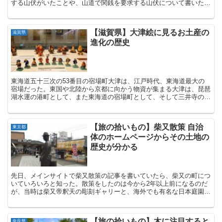
する山伏がいたことや、山道で関銭を要求する山伏について書いた。
今度は檀那を獲得する山伏について書いてみたいと思う。山...
【滋賀県】大津絵に見るお土産の
滋賀県
進化の歴史
東海道五十三次の53番目の宿場町大津は、江戸時代、東海道最大の
宿場だった。東国や北陸から京都に向かう物資が集まる大津は、琵琶
湖水運の港町として、また東海道の宿場町として、そして三井寺の門
前町として賑わった。東海道の宿場町で人口が一番多く、東...
【旅の拾いもの】柴又散策 自治
東京都
体のホームページからその土地の
歴史が分かる
先日、メインサイトで柴又散策の記事を書いていたら、柴又の町につ
いていろいろと知った。散策をしたのは今から2年以上前になるのだ
が、当時は柴又帝釈天の彫刻ギャリーと、海外でも有名な日本庭園の
ある山本亭を観に行っただけで、特に柴又の土地については...
【旅の拾いもの】木に注目すると
奈良県