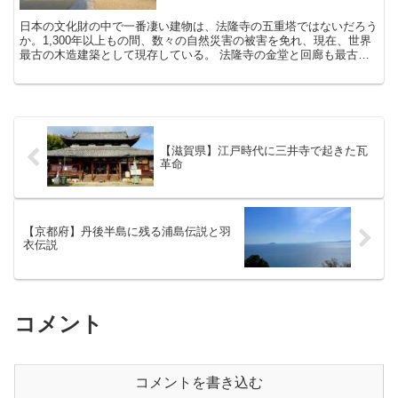
日本の文化財の中で一番凄い建物は、法隆寺の五重塔ではないだろう
か。1,300年以上もの間、数々の自然災害の被害を免れ、現在、世界
最古の木造建築として現存している。 法隆寺の金堂と回廊も最古の
木造建築だが、現存する確率の低さを考えれば、五重塔...
【滋賀県】江戸時代に三井寺で起きた瓦
革命
【京都府】丹後半島に残る浦島伝説と羽
衣伝説
コメント
コメントを書き込む