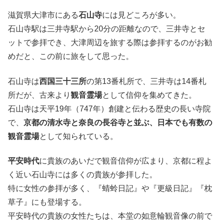
滋賀県大津市にある
石山寺
には見どころが多い。
石山寺駅は三井寺駅から20分の距離なので、三井寺とセ
ットで参拝でき、大津周辺を旅する際は参拝するのがお勧
めだと、この前に旅をして思った。
石山寺は
西国三十三所
の第13番札所で、三井寺は14番札
所だが、古来より
観音霊場
として信仰を集めてきた。
石山寺は天平19年（747年）創建と伝わる歴史の長い寺院
で、
京都の清水寺と奈良の長谷寺と並ぶ、日本でも有数の
観音霊場
として知られている。
平安時代
に貴族のあいだで観音信仰が広まり、京都に程よ
く近い石山寺には多くの貴族が参拝した。
特に女性の参拝が多く、『蜻蛉日記』や『更級日記』『枕
草子』にも登場する。
平安時代の貴族の女性たちは、本堂の如意輪観音像の前で