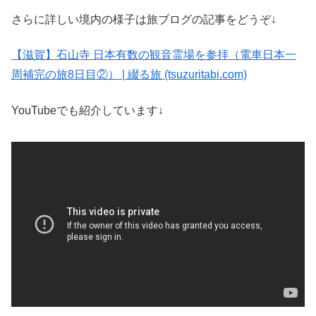
さらに詳しい境内の様子は旅ブログの記事をどうぞ↓
【滋賀】石山寺 日本有数の観音霊場を参拝（電車日本一
周補完の旅8日目②） | 綴る旅 (tsuzuritabi.com)
YouTubeでも紹介しています↓