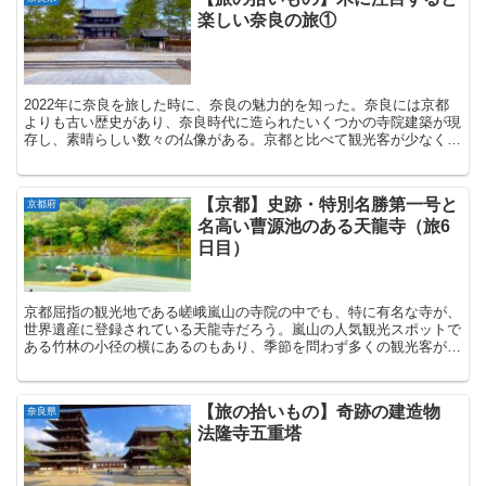
楽しい奈良の旅①
2022年に奈良を旅した時に、奈良の魅力的を知った。奈良には京都
よりも古い歴史があり、奈良時代に造られたいくつかの寺院建築が現
存し、素晴らしい数々の仏像がある。京都と比べて観光客が少なく
悠々と観光ができ、素麺や柿の葉寿司は京都の精進料理や割...
【京都】史跡・特別名勝第一号と
京都府
名高い曹源池のある天龍寺（旅6
日目）
京都屈指の観光地である嵯峨嵐山の寺院の中でも、特に有名な寺が、
世界遺産に登録されている天龍寺だろう。嵐山の人気観光スポットで
ある竹林の小径の横にあるのもあり、季節を問わず多くの観光客が訪
れる寺院である。 その天龍寺の見どころは曹源池（そうげ...
【旅の拾いもの】奇跡の建造物
奈良県
法隆寺五重塔