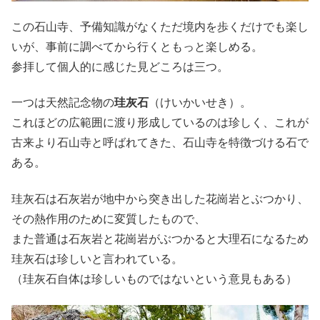
この石山寺、予備知識がなくただ境内を歩くだけでも楽し
いが、事前に調べてから行くともっと楽しめる。
参拝して個人的に感じた見どころは三つ。
一つは天然記念物の
珪灰石
（けいかいせき）。
これほどの広範囲に渡り形成しているのは珍しく、これが
古来より石山寺と呼ばれてきた、石山寺を特徴づける石で
ある。
珪灰石は石灰岩が地中から突き出した花崗岩とぶつかり、
その熱作用のために変質したもので、
また普通は石灰岩と花崗岩がぶつかると大理石になるため
珪灰石は珍しいと言われている。
（珪灰石自体は珍しいものではないという意見もある）